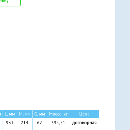
явку
Ручные рычажные
Ручные шестеренные
Ручные червячные
Электрические канатные
м
L, мм
M, мм
G, мм
Масса, кг
Цена
0
931
214
62
395,71
договорная