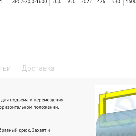
1
ЗРС2-20,0-1600
20,0
950
2022
426
530
160
тьи
Доставка
 для подъема и перемещения
горизонтальном положении.
бразный крюк. Захват и