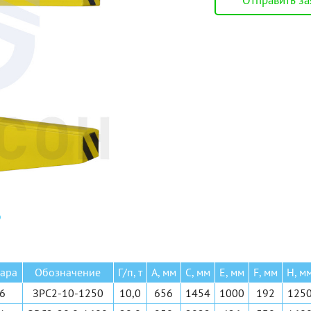
Отправить за
стовой опорный
Электрические
стовой подвесной
Ручные барабанные
нсольный на опоре
Ручные рычажные
нсольный настенный
МТМ
е 6 видов
Еще 2 вида
вара
Обозначение
Г/п, т
A, мм
C, мм
E, мм
F, мм
H, м
6
ЗРС2-10-1250
10,0
656
1454
1000
192
125