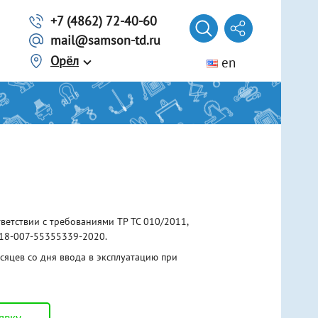
+7 (4862) 72-40-60
mail@samson-td.ru
Орёл
en
Автомобилисту
Трос из ленты
Трос из стального каната
г. Волгоград
Трос из синтетического каната
Представитель
Лебедки ручные рычажные
Еще 3 вида
Домкраты
тветствии с требованиями ТР ТС 010/2011,
Винтовые
.18-007-55355339-2020
.
Гидравлические
Реечные
сяцев со дня ввода в эксплуатацию при
Тали