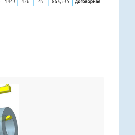
0
1443
426
45
863,535
договорная