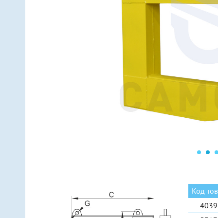
Линейные (подвес за центр)
Мо
Линейные (подвес за две точки)
Мо
Н-образные
Ко
Рамные
Ко
Еще 6 видов
Ещ
Код то
4039