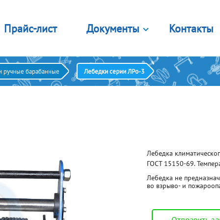
Прайс-лист
Документы
Контакты
Лицензии и сертификаты
стемы крепления
Комплектующие
и ручные барабанные
Лебедки серии ЛРо-3
Правовые документы
яжные ремни
Канат
яжные ремни (кольцевые)
Цепь грузовая
г. Орёл
Печатная продукция
аслеты противоскольжения
Лента полиэстеровая
Главный офис
тема цепная стяжная
Опросные листы
Звенья
е 8 видов
Еще 7 видов
Порядок оплаты картой
Калькулятор строп
мплекты
Блоки
Лебедка климатическог
450 лет городу Орлу
я подъема бетонных колец
Закрытые
ГОСТ 15150-69. Темпер
я подъема лестничных
Открытые
ршей
С площадкой крепления
Лебедка не предназнач
 подъема листового проката
Крюковая подвеска
во взрыво- и пожарооп
я подъема сэндвич панелей
Еще 2 вида
е 2 вида
аны
Лебедки