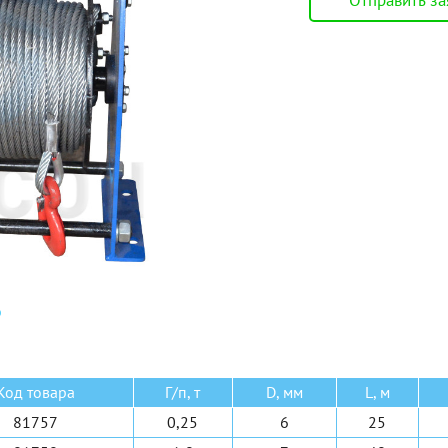
Отправить за
стовой опорный
Электрические
стовой подвесной
Ручные барабанные
нсольный на опоре
Ручные рычажные
нсольный настенный
МТМ
е 6 видов
Еще 2 вида
Код товара
Г/п, т
D, мм
L, м
81757
0,25
6
25