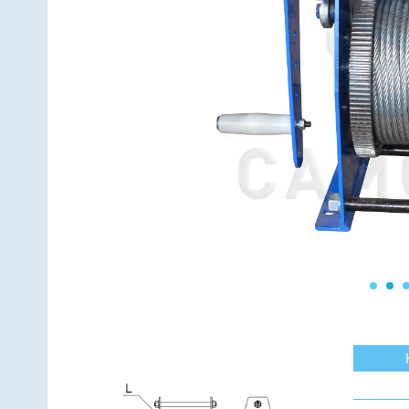
Линейные (подвес за центр)
Мо
Линейные (подвес за две точки)
Мо
Н-образные
Ко
Рамные
Ко
Еще 6 видов
Ещ