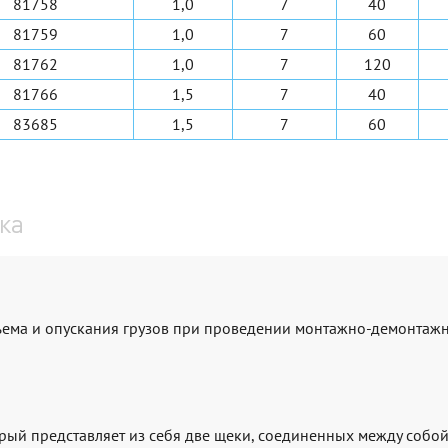
81758
1,0
7
40
81759
1,0
7
60
81762
1,0
7
120
81766
1,5
7
40
83685
1,5
7
60
ка
ъема и опускания грузов при проведении монтажно-демонтажн
орый представляет из себя две щеки, соединенных между собой