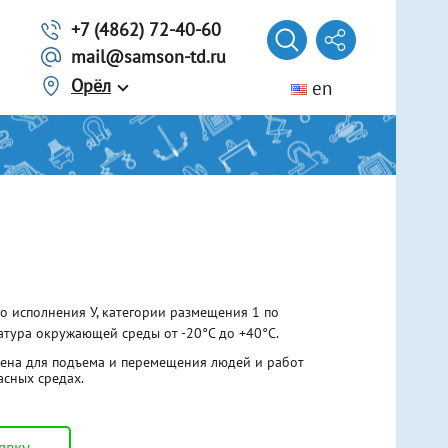
+7 (4862) 72-40-60
mail@samson-td.ru
Орёл
en
Автомобилисту
Трос из ленты
Трос из стального каната
г. Волгоград
Трос из синтетического каната
Представитель
Лебедки ручные рычажные
Еще 3 вида
Домкраты
о исполнения У, категории размещения 1 по
Винтовые
атура окружающей среды от -20°С до +40°С.
Гидравлические
Реечные
ена для подъема и перемещения людей и работ
асных средах.
Тали