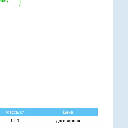
явку
Ручные рычажные
Ручные шестеренные
Ручные червячные
Электрические канатные
Масса, кг
Цена
11,0
договорная