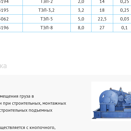
4194
ТЭЛ-2
2,0
14
0,25
4195
ТЭЛ-3,2
3,2
18
0,25
5062
ТЭЛ-5
5,0
22,5
0,03
4196
ТЭЛ-8
8,0
27
0,1
ка
мещения груза в
и при строительных, монтажных
и строительных подъемных
ществляется с кнопочного,