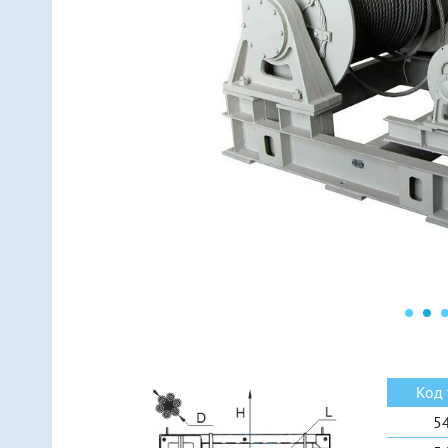
Линейные (подвес за центр)
Мо
Линейные (подвес за две точки)
Мо
Н-образные
Ко
Рамные
Ко
Еще 6 видов
Ещ
Код 
5