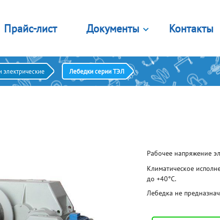
Прайс-лист
Документы
Контакты
Лицензии и сертификаты
стемы крепления
Комплектующие
и электрические
Лебедки серии ТЭЛ
Правовые документы
яжные ремни
Канат
яжные ремни (кольцевые)
Цепь грузовая
г. Орёл
Печатная продукция
аслеты противоскольжения
Лента полиэстеровая
Главный офис
тема цепная стяжная
Опросные листы
Звенья
е 8 видов
Еще 7 видов
Порядок оплаты картой
Калькулятор строп
мплекты
Блоки
Рабочее напряжение эле
450 лет городу Орлу
я подъема бетонных колец
Закрытые
я подъема лестничных
Открытые
Климатическое исполне
ршей
С площадкой крепления
до +40°С.
 подъема листового проката
Крюковая подвеска
Лебедка не предназнач
я подъема сэндвич панелей
Еще 2 вида
е 2 вида
аны
Лебедки