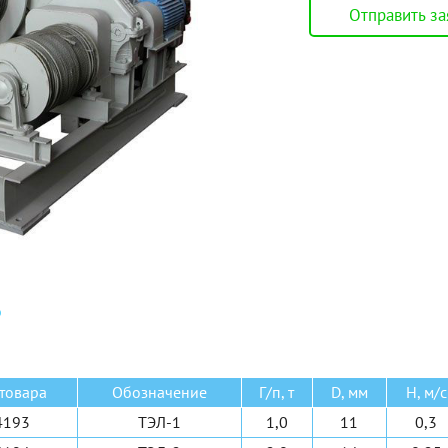
Отправить за
стовой опорный
Электрические
стовой подвесной
Ручные барабанные
нсольный на опоре
Ручные рычажные
нсольный настенный
МТМ
е 6 видов
Еще 2 вида
товара
Обозначение
Г/п, т
D, мм
H, м/с
4193
ТЭЛ-1
1,0
11
0,3