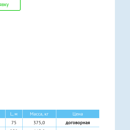
явку
Ручные рычажные
Ручные шестеренные
Ручные червячные
Электрические канатные
L, м
Масса, кг
Цена
75
375,0
договорная