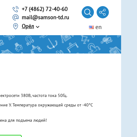
+7 (4862) 72-40-60
mail@samson-td.ru
Орёл
en
Автомобилисту
Трос из ленты
Трос из стального каната
г. Волгоград
Трос из синтетического каната
Представитель
Лебедки ручные рычажные
Еще 3 вида
Домкраты
ктросети 380В, частота тока 50Гц.
Винтовые
Гидравлические
ние У. Температура окружающей среды от -40°С
Реечные
ена для подъема людей!
Тали