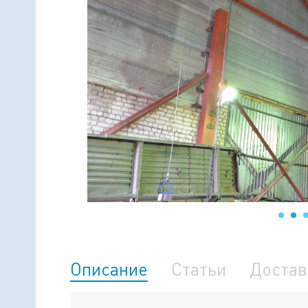
Линейные (подвес за центр)
Мо
Линейные (подвес за две точки)
Мо
Н-образные
Ко
Рамные
Ко
Еще 6 видов
Ещ
Описание
Статьи
Достав