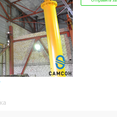
Отправить за
стовой опорный
Электрические
стовой подвесной
Ручные барабанные
нсольный на опоре
Ручные рычажные
нсольный настенный
МТМ
е 6 видов
Еще 2 вида
ка