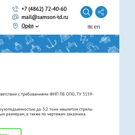
+7 (4862) 72-40-60
mail@samson-td.ru
Орёл
en
Автомобилисту
Трос из ленты
Трос из стального каната
г. Волгоград
Трос из синтетического каната
Представитель
Лебедки ручные рычажные
Еще 3 вида
Домкраты
тветствии с требованиями ФНП ПБ ОПО, ТУ 3159-
Винтовые
Гидравлические
Реечные
рузоподъемностью до 3,2 тонн ивылетом стрелы
ым размерам, а также по чертежам заказчика.
Тали