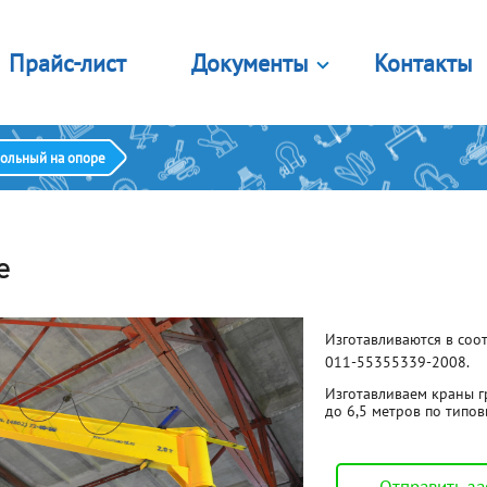
Прайс-лист
Документы
Контакты
Лицензии и сертификаты
стемы крепления
Комплектующие
сольный на опоре
Правовые документы
яжные ремни
Канат
яжные ремни (кольцевые)
Цепь грузовая
г. Орёл
Печатная продукция
аслеты противоскольжения
Лента полиэстеровая
Главный офис
тема цепная стяжная
Опросные листы
Звенья
е
е 8 видов
Еще 7 видов
Порядок оплаты картой
Калькулятор строп
мплекты
Блоки
Изготавливаются в соо
450 лет городу Орлу
я подъема бетонных колец
Закрытые
011-55355339-2008.
я подъема лестничных
Открытые
ршей
С площадкой крепления
Изготавливаем краны г
 подъема листового проката
Крюковая подвеска
до 6,5 метров по типов
я подъема сэндвич панелей
Еще 2 вида
е 2 вида
аны
Лебедки