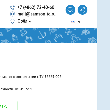
+7 (4862) 72-40-60
mail@samson-td.ru
Орёл
en
Автомобилисту
Трос из ленты
Трос из стального каната
г. Волгоград
Трос из синтетического каната
Представитель
Лебедки ручные рычажные
Еще 3 вида
Домкраты
иваются в соответствии с ТУ 52225-002-
Винтовые
Гидравлические
Реечные
очности не менее 4.
явку
Тали