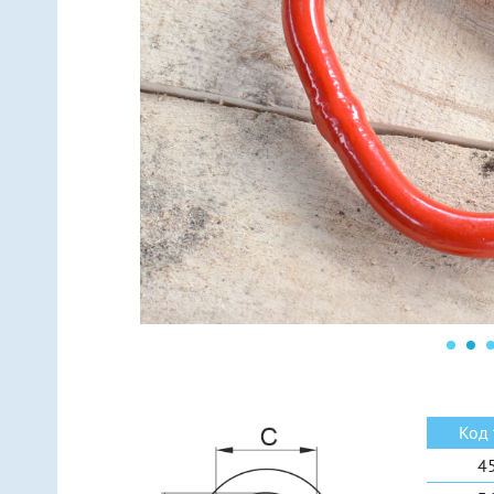
Линейные (подвес за центр)
Мо
Линейные (подвес за две точки)
Мо
Н-образные
Ко
Рамные
Ко
Еще 6 видов
Ещ
Код 
4