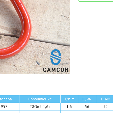
стовой опорный
Электрические
стовой подвесной
Ручные барабанные
нсольный на опоре
Ручные рычажные
нсольный настенный
МТМ
е 6 видов
Еще 2 вида
товара
Обозначение
Г/п, т
C, мм
D, мм
5957
Т8Ов1-1,6т
1,6
56
12