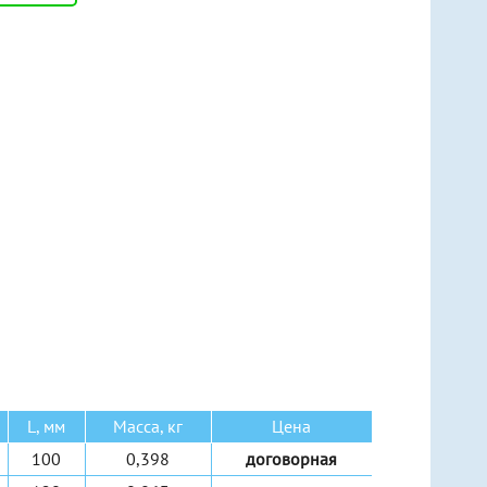
Ручные рычажные
Ручные шестеренные
Ручные червячные
Электрические канатные
L, мм
Масса, кг
Цена
100
0,398
договорная