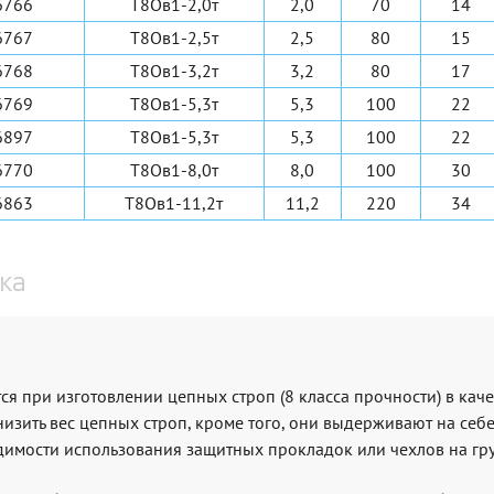
6766
Т8Ов1-2,0т
2,0
70
14
6767
Т8Ов1-2,5т
2,5
80
15
6768
Т8Ов1-3,2т
3,2
80
17
6769
Т8Ов1-5,3т
5,3
100
22
6897
Т8Ов1-5,3т
5,3
100
22
6770
Т8Ов1-8,0т
8,0
100
30
6863
Т8Ов1-11,2т
11,2
220
34
ка
я при изготовлении цепных строп (8 класса прочности) в кач
изить вес цепных строп, кроме того, они выдерживают на себе
одимости использования защитных прокладок или чехлов на гру