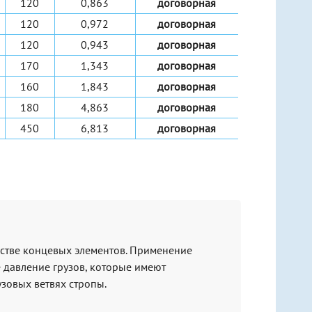
120
0,863
договорная
120
0,972
договорная
120
0,943
договорная
170
1,343
договорная
160
1,843
договорная
180
4,863
договорная
450
6,813
договорная
естве концевых элементов. Применение
 давление грузов, которые имеют
зовых ветвях стропы.