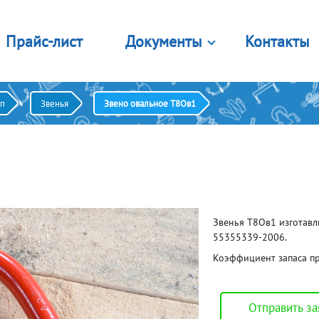
Прайс-лист
Документы
Контакты
Лицензии и сертификаты
стемы крепления
Комплектующие
оп
Звенья
Звено овальное Т8Ов1
Правовые документы
яжные ремни
Канат
яжные ремни (кольцевые)
Цепь грузовая
г. Орёл
Печатная продукция
аслеты противоскольжения
Лента полиэстеровая
Главный офис
тема цепная стяжная
Опросные листы
Звенья
е 8 видов
Еще 7 видов
Порядок оплаты картой
Калькулятор строп
мплекты
Блоки
Звенья Т8Ов1 изготавл
450 лет городу Орлу
я подъема бетонных колец
Закрытые
55355339-2006.
я подъема лестничных
Открытые
ршей
С площадкой крепления
Коэффициент запаса пр
 подъема листового проката
Крюковая подвеска
я подъема сэндвич панелей
Еще 2 вида
е 2 вида
Отправить за
аны
Лебедки